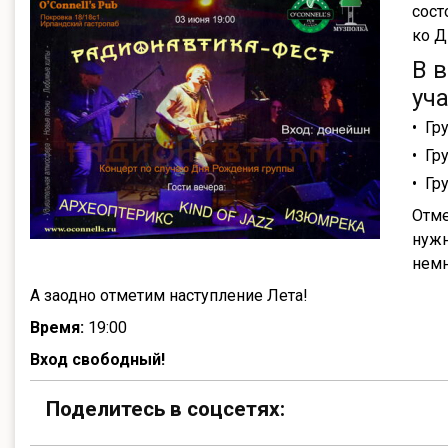
сост
ко Д
В 
уч
Гр
Гру
Гр
Отме
нужн
немн
А заодно отметим наступление Лета!
Время:
19:00
Вход свободный!
Поделитесь в соцсетях: