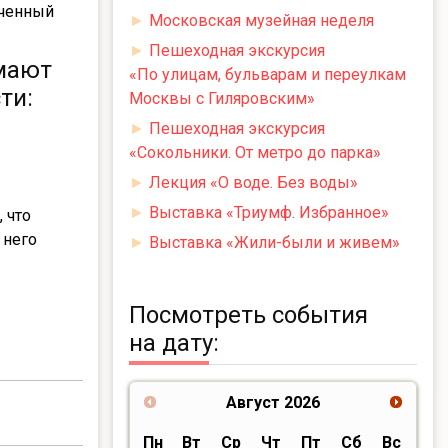
оченный
►
Московская музейная неделя
►
Пешеходная экскурсия
имают
«По улицам, бульварам и переулкам
ти:
Москвы с Гиляровским»
►
Пешеходная экскурсия
«Сокольники. От метро до парка»
►
Лекция «О воде. Без воды»
►
Выставка «Триумф. Избранное»
 что
 него
►
Выставка «Жили-были и живем»
Посмотреть события
на дату:
Август
2026
Пн
Вт
Ср
Чт
Пт
Сб
Вс