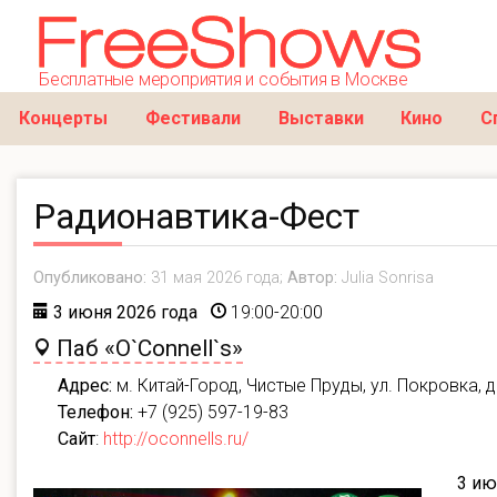
Бесплатные мероприятия и события в Москве
Концерты
Фестивали
Выставки
Кино
С
Радионавтика-Фест
Опубликовано:
31 мая 2026 года;
Автор:
Julia Sonrisa
3 июня 2026 года
19:00-20:00
Паб «O`Connell`s»
Адрес:
м.
Китай-Город, Чистые Пруды, ул. Покровка, д
Телефон:
+7 (925) 597-19-83
Сайт
:
http://oconnells.ru/
3 ию