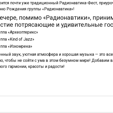
оится почти уже традиционный Радионавтика-Фест, приур
ню Рождения группы «Радионавтика»!
вечере, помимо «Радионавтики», прин
астие потрясающие и удивительные гос
уппа «Археоптерикс»
ппа «Kind of Jazz»
уппа «Изюмрека»
нный звук, уютная атмосфера и хорошая музыка — это все,
о, чтобы не сойти с ума в этом безумном мире! Добавим в
ого гармонии, красоты и радости!