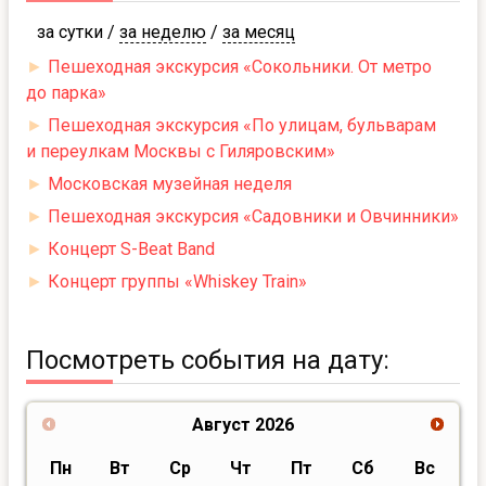
за сутки
/
за неделю
/
за месяц
►
Пешеходная экскурсия «Сокольники. От метро
до парка»
►
Пешеходная экскурсия «По улицам, бульварам
и переулкам Москвы с Гиляровским»
►
Московская музейная неделя
►
Пешеходная экскурсия «Садовники и Овчинники»
►
Концерт S-Beat Band
►
Концерт группы «Whiskey Train»
Посмотреть события на дату:
Август
2026
Пн
Вт
Ср
Чт
Пт
Сб
Вс