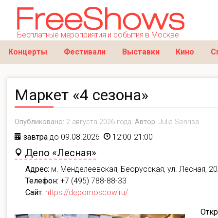
Бесплатные мероприятия и события в Москве
Концерты
Фестивали
Выставки
Кино
С
Маркет «4 сезона»
Опубликовано:
2 августа 2026 года;
Автор:
Julia Sonrisa
завтра
до 09.08.2026
12:00-21:00
Депо «Лесная»
Адрес:
м. Менделеевская, Беорусская, ул. Лесная, 2
Телефон:
+7 (495) 788-88-33
Сайт
:
https://depomoscow.ru/
Откр