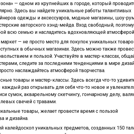
езона» — одном из крупнейших в городе, который проводит
лярно. Здесь вы найдете уникальные работы талантливых
йнеров одежды и аксессуаров, модные магазины, шоу-ру
стерские авторского хэнд-мейда. Вход свободный, поэтом
бой всю семью и насладитесь вдохновляющей атмосферой
 маркет — не просто место для покупок уникальных товаро
ступных в обычных магазинах. Здесь можно также провес
овольствием и пользой. Участвуйте в мастер-классах, обща
стерами, следите за последними тенденциями в мире дизай
просто наслаждайтесь атмосферой творчества.
сные товары и мастер-классы. Здесь всегда что-то удивит
ы каждый раз открывать для себя что-то новое и увлекател
иси сумок, акварельному скетчингу, гончарному делу, вал
левых свечей с травами.
уникальные товары, желает провести время с пользой
а и дизайна.
ий калейдоскоп уникальных предметов, созданных 150 та