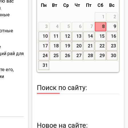
ую вас
Пн
Вт
Ср
Чт
Пт
Сб
Вс
.
чные
1
2
3
4
5
6
7
8
9
уютные
10
11
12
13
14
15
16
17
18
19
20
21
22
23
е
щий рай для
24
25
26
27
28
29
30
31
е его,
ми
Поиск по сайту:
Новое на сайте: