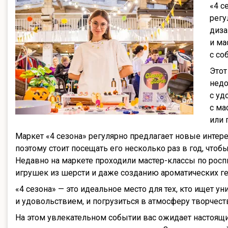
«4 с
регу
диза
и ма
с со
Этот
недо
с уд
с ма
или 
Маркет «4 сезона» регулярно предлагает новые интере
поэтому стоит посещать его несколько раз в год, чтоб
Недавно на маркете проходили мастер-классы по росп
игрушек из шерсти и даже созданию ароматических ге
«4 сезона» — это идеальное место для тех, кто ищет 
и удовольствием, и погрузиться в атмосферу творчеств
На этом увлекательном событии вас ожидает настоящ