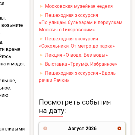
ся
►
Московская музейная неделя
►
Пешеходная экскурсия
мы,
«По улицам, бульварам и переулкам
у возьмите
Москвы с Гиляровским»
.
►
Пешеходная экскурсия
в,
«Сокольники. От метро до парка»
ти время
►
Лекция «О воде. Без воды»
йтесь
на и моды,
►
Выставка «Триумф. Избранное»
►
Пешеходная экскурсия «Вдоль
речки Рачки»
ельное,
ьное.
янию
Посмотреть события
на дату:
Август
2026
лантливыми