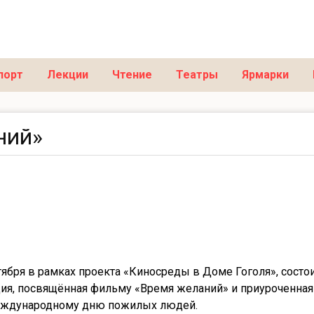
порт
Лекции
Чтение
Театры
Ярмарки
ний»
тября в рамках проекта «Киносреды в Доме Гоголя», состо
ия, посвящённая фильму «Время желаний» и приуроченная
еждународному дню пожилых людей.