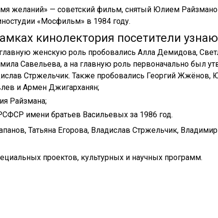
мя желаний» — советский фильм, снятый Юлием Райзман
иностудии «Мосфильм» в 1984 году.
рамках кинолектория посетители узнают
 главную женскую роль пробовались Алла Демидова, Светл
ила Савельева, а на главную роль первоначально был у
ислав Стржельчик. Также пробовались Георгий Жжёнов, 
лев и Армен Джигарханян;
ия Райзмана;
РСФСР имени братьев Васильевых за 1986 год.
апанов, Татьяна Егорова, Владислав Стржельчик, Владимир
ециальных проектов, культурных и научных программ.