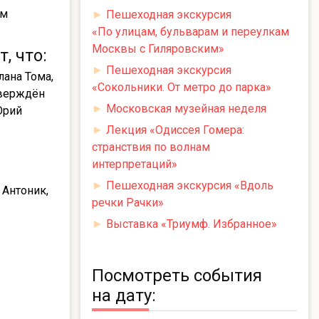
ом
►
Пешеходная экскурсия
«По улицам, бульварам и переулкам
Москвы с Гиляровским»
, что:
►
Пешеходная экскурсия
ана Тома,
«Сокольники. От метро до парка»
тверждён
►
Московская музейная неделя
Юрий
►
Лекция «Одиссея Гомера:
странствия по волнам
интерпретаций»
►
Пешеходная экскурсия «Вдоль
 Антоник,
речки Рачки»
►
Выставка «Триумф. Избранное»
Посмотреть события
на дату: