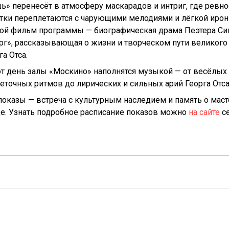
» перенесёт в атмосферу маскарадов и интриг, где ревно
тки переплетаются с чарующими мелодиями и лёгкой ирон
ой фильм программы — биографическая драма Пеэтера С
рг», рассказывающая о жизни и творческом пути великого
га Отса.
от день залы «Москино» наполнятся музыкой — от весёлых
еточных ритмов до лирических и сильных арий Георга Отса
показы — встреча с культурным наследием и память о маст
ще. Узнать подробное расписание показов можно
на сайте
се