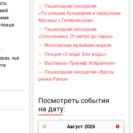
сть
►
Пешеходная экскурсия
ией.
«По улицам, бульварам и переулкам
имма
Москвы с Гиляровским»
 певца
►
Пешеходная экскурсия
«Сокольники. От метро до парка»
►
Московская музейная неделя
.
►
Лекция «О воде. Без воды»
ерах, чьё
►
Выставка «Триумф. Избранное»
ти.
►
Пешеходная экскурсия «Вдоль
речки Рачки»
Посмотреть события
на дату:
Август
2026