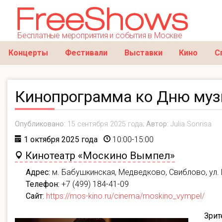
Бесплатные мероприятия и события в Москве
Концерты
Фестивали
Выставки
Кино
С
Кинопрограмма ко Дню муз
Опубликовано:
15 сентября 2025 года;
Автор:
Julia Sonrisa
1 октября 2025 года
10:00-15:00
Кинотеатр «Москино Вымпел»
Адрес:
м. Бабушкинская, Медведково, Свиблово, ул. 
Телефон:
+7 (499) 184-41-09
Сайт
:
https://mos-kino.ru/cinema/moskino_vympel/
Зрит