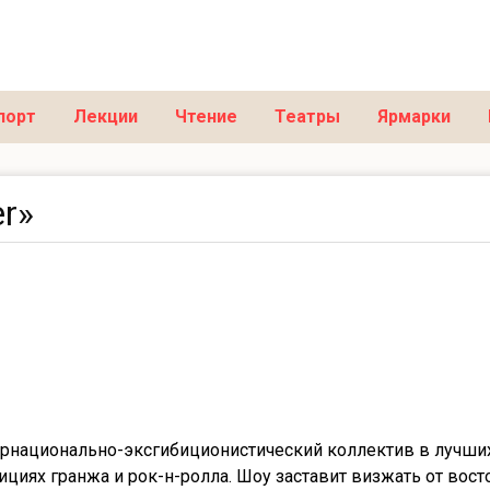
порт
Лекции
Чтение
Театры
Ярмарки
er»
рнационально-эксгибиционистический коллектив в лучши
ициях гранжа и рок-н-ролла. Шоу заставит визжать от восто