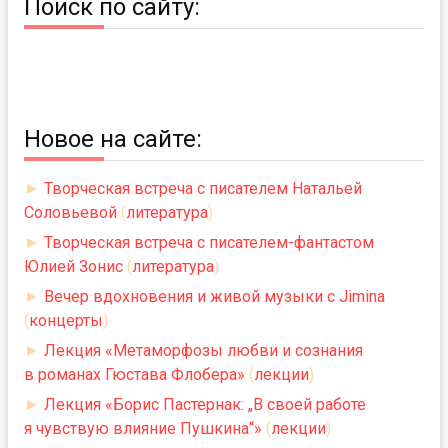
Поиск по сайту:
Новое на сайте:
►
Творческая встреча с писателем Натальей
Соловьевой
(
литература
)
►
Творческая встреча с писателем-фантастом
Юлией Зонис
(
литература
)
►
Вечер вдохновения и живой музыки с Jimina
(
концерты
)
►
Лекция «Метаморфозы любви и сознания
в романах Гюстава Флобера»
(
лекции
)
►
Лекция «Борис Пастернак: „В своей работе
я чувствую влияние Пушкина“»
(
лекции
)