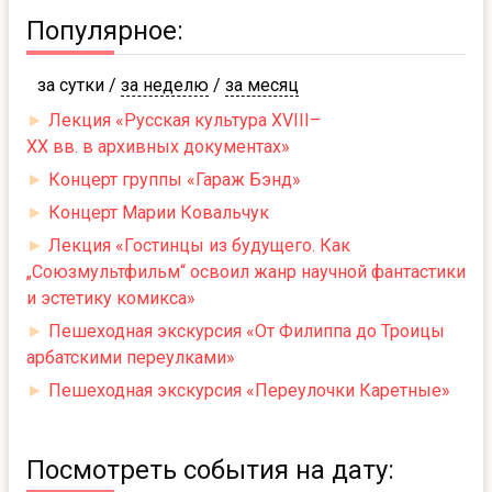
Популярное:
за сутки
/
за неделю
/
за месяц
►
Лекция «Русская культура XVIII–
XX вв. в архивных документах»
►
Концерт группы «Гараж Бэнд»
►
Концерт Марии Ковальчук
►
Лекция «Гостинцы из будущего. Как
„Союзмультфильм“ освоил жанр научной фантастики
и эстетику комикса»
►
Пешеходная экскурсия «От Филиппа до Троицы
арбатскими переулками»
►
Пешеходная экскурсия «Переулочки Каретные»
Посмотреть события на дату: