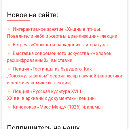
Новое на сайте:
►
Интерактивное занятие «Хищные птицы.
Повелители неба и жертвы цивилизации»
(
лекции
)
►
Встреча «Фолианты на ладони»
(
литература
)
►
Выставка современного искусства «Человек
расшифрованный»
(
выставки
)
►
Лекция «Гостинцы из будущего. Как
„Союзмультфильм“ освоил жанр научной фантастики
и эстетику комикса»
(
лекции
)
►
Лекция «Русская культура XVIII–
XX вв. в архивных документах»
(
лекции
)
►
Кинопоказ «Мисс Менд» (1926)
(
фильмы
)
Подпишитесь на нашу