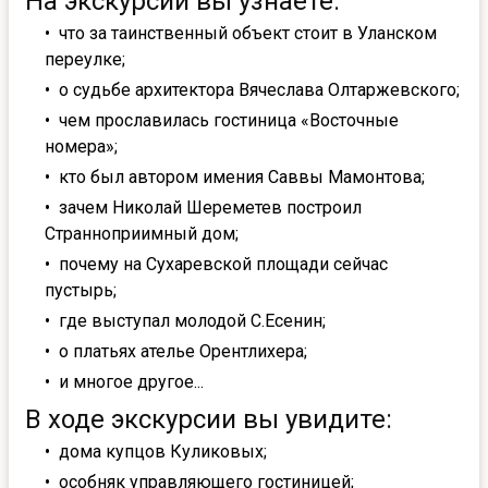
На экскурсии вы узнаете:
что за таинственный объект стоит в Уланском
переулке;
о судьбе архитектора Вячеслава Олтаржевского;
чем прославилась гостиница «Восточные
номера»;
кто был автором имения Саввы Мамонтова;
зачем Николай Шереметев построил
Странноприимный дом;
почему на Сухаревской площади сейчас
пустырь;
где выступал молодой С.Есенин;
о платьях ателье Орентлихера;
и многое другое...
В ходе экскурсии вы увидите:
дома купцов Куликовых;
особняк управляющего гостиницей;