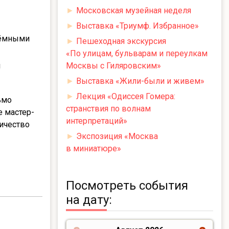
►
Московская музейная неделя
►
Выставка «Триумф. Избранное»
ъёмными
►
Пешеходная экскурсия
«По улицам, бульварам и переулкам
Москвы с Гиляровским»
!
►
Выставка «Жили-были и живем»
►
Лекция «Одиссея Гомера:
ьмо
странствия по волнам
е мастер-
интерпретаций»
личество
►
Экспозиция «Москва
в миниатюре»
Посмотреть события
на дату: