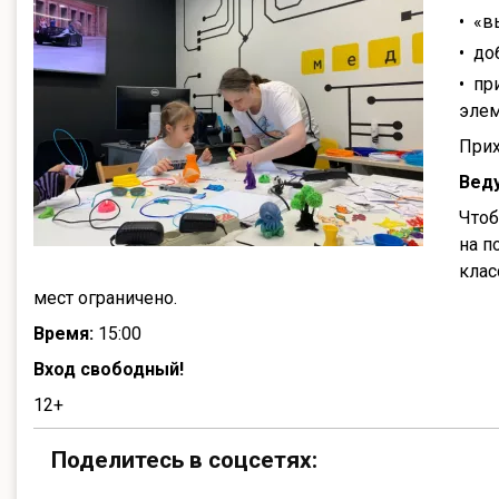
«в
до
пр
элем
Прих
Вед
Чтоб
на п
клас
мест ограничено.
Время:
15:00
Вход свободный!
12+
Поделитесь в соцсетях: