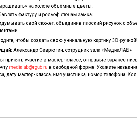
ыращивать» на холсте объёмные цветы;
бавлять фактуру и рельеф стенам замка;
идумывать свой сюжет, объединив плоский рисунок с об
ентами.
одите, чтобы создать свою уникальную картину 3D-ручкой
ущий:
Александр Севрюгин, сотрудник зала «МедиаЛАБ»
ы принять участие в мастер-классе, отправьте заранее пис
очту
medialab@rgub.ru
в свободной форме. Укажите названи
са, дату мастер-класса, имя участника, номер телефона. Ко