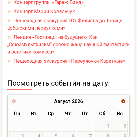
►
Концерт группы «Гараж Бэнд»
►
Концерт Марии Ковальчук
►
Пешеходная экскурсия «От Филиппа до Троицы
арбатскими переулками»
►
Лекция «Гостинцы из будущего. Как
„Союзмультфильм“ освоил жанр научной фантастики
и эстетику комикса»
►
Пешеходная экскурсия «Переулочки Каретные»
Посмотреть события на дату:
Август
2026
Пн
Вт
Ср
Чт
Пт
Сб
Вс
1
2
3
4
5
6
7
8
9