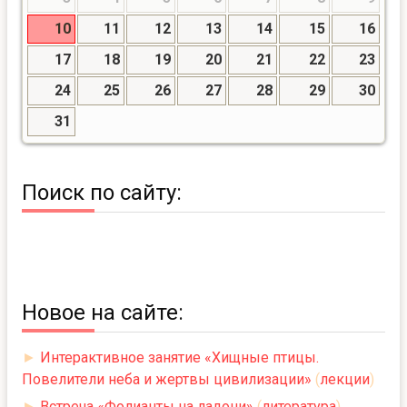
10
11
12
13
14
15
16
17
18
19
20
21
22
23
24
25
26
27
28
29
30
31
Поиск по сайту:
Новое на сайте:
►
Интерактивное занятие «Хищные птицы.
Повелители неба и жертвы цивилизации»
(
лекции
)
►
Встреча «Фолианты на ладони»
(
литература
)