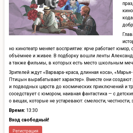
праз
кино
кода
добр
Глав
исто
но кинотеатр меняет восприятие: ярче работает юмор,
объёмнее и живее. В подборку вошли ленты Александр
а также фильмы, в которых есть место школьным мечт
Зрителей ждут «Варвара-краса, длинная коса», «Марья
Птицын вырабатывает характер». Вместе они создают
и подводных царств до космических приключений и тро
соседствует с юмором, наивная фантастика — с детс
о вещах, которые не устаревают: смелости, честности, 
Время:
13:30
Вход свободный!
Регистрация