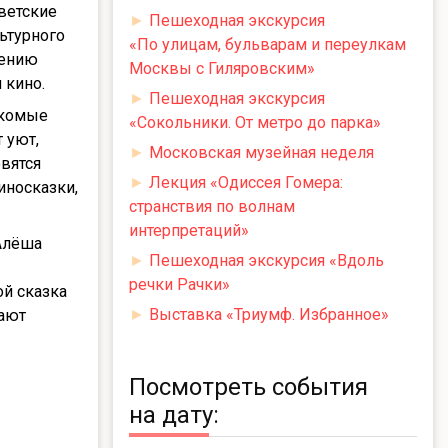
ветские
►
Пешеходная экскурсия
ьтурного
«По улицам, бульварам и переулкам
щению
Москвы с Гиляровским»
 кино.
►
Пешеходная экскурсия
акомые
«Сокольники. От метро до парка»
 уют,
►
Московская музейная неделя
овятся
►
Лекция «Одиссея Гомера:
иносказки,
странствия по волнам
интерпретаций»
«Алёша
►
Пешеходная экскурсия «Вдоль
речки Рачки»
ой сказка
►
Выставка «Триумф. Избранное»
нают
Посмотреть события
на дату: