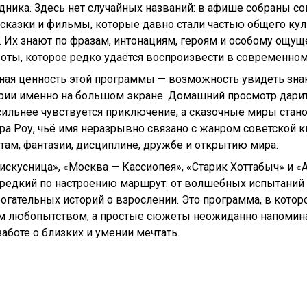
дника. Здесь нет случайных названий: в афише собраны со
сказки и фильмы, которые давно стали частью общего кул
. Их знают по фразам, интонациям, героям и особому ощу
оты, которое редко удаётся воспроизвести в современном
ная ценность этой программы — возможность увидеть зн
рии именно на большом экране. Домашний просмотр дарит
 сильнее чувствуется приключение, а сказочные миры стан
а Роу, чьё имя неразрывно связано с жанром советской к
ам, фантазии, дисциплине, дружбе и открытию мира.
-искусница», «Москва — Кассиопея», «Старик Хоттабыч» и 
 редкий по настроению маршрут: от волшебных испытаний
гательных историй о взрослении. Это программа, в котор
ким любопытством, а простые сюжеты неожиданно напоми
заботе о близких и умении мечтать.