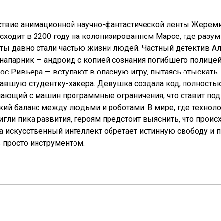
твие анимационной научно-фантастической ленты Жерем
сходит в 2200 году на колонизированном Марсе, где разу
ты давно стали частью жизни людей. Частный детектив А
 напарник — андроид с копией сознания погибшего полице
ос Ривьера — вступают в опасную игру, пытаясь отыскать
авшую студентку-хакера. Девушка создала код, полность
ающий с машин программные ограничения, что ставит под
кий баланс между людьми и роботами. В мире, где технол
игли пика развития, героям предстоит выяснить, что происх
а искусственный интеллект обретает истинную свободу и п
 просто инструментом.