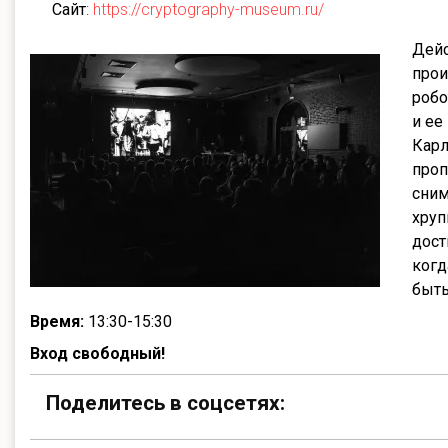
Сайт
:
https://cryptography-museum.ru/
Дейс
прои
робо
и ее
Карл
проп
сним
хруп
дост
когд
быть
Время:
13:30-15:30
Вход свободный!
Поделитесь в соцсетях: