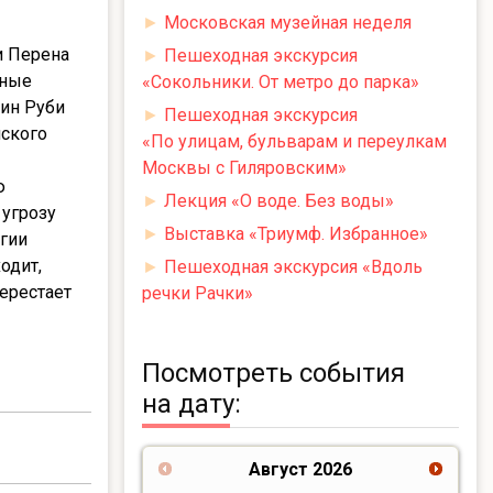
►
Московская музейная неделя
и Перена
►
Пешеходная экскурсия
мные
«Сокольники. От метро до парка»
лин Руби
►
Пешеходная экскурсия
йского
«По улицам, бульварам и переулкам
Москвы с Гиляровским»
ю
►
Лекция «О воде. Без воды»
 угрозу
►
Выставка «Триумф. Избранное»
огии
одит,
►
Пешеходная экскурсия «Вдоль
ерестает
речки Рачки»
Посмотреть события
на дату:
Август
2026