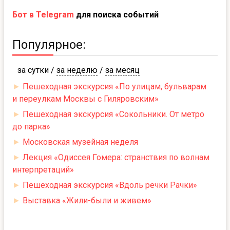
Бот в Telegram
для поиска событий
Популярное:
за сутки
/
за неделю
/
за месяц
►
Пешеходная экскурсия «По улицам, бульварам
и переулкам Москвы с Гиляровским»
►
Пешеходная экскурсия «Сокольники. От метро
до парка»
►
Московская музейная неделя
►
Лекция «Одиссея Гомера: странствия по волнам
интерпретаций»
►
Пешеходная экскурсия «Вдоль речки Рачки»
►
Выставка «Жили-были и живем»