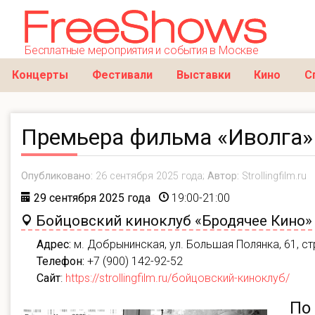
Бесплатные мероприятия и события в Москве
Концерты
Фестивали
Выставки
Кино
С
Премьера фильма «Иволга»
Опубликовано:
26 сентября 2025 года;
Автор:
Strollingfilm.ru
29 сентября 2025 года
19:00-21:00
Бойцовский киноклуб «Бродячее Кино»
Адрес:
м. Добрынинская, ул. Большая Полянка, 61, стр
Телефон:
+7 (900) 142-92-52
Сайт
:
https://strollingfilm.ru/бойцовский-киноклуб/
По