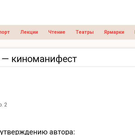
порт
Лекции
Чтение
Театры
Ярмарки
 — киноманифест
. 2
 утверждению автора: