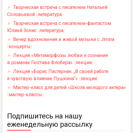
►
Творческая встреча с писателем Натальей
Соловьевой
(
литература
)
►
Творческая встреча с писателем-фантастом
Юлией Зонис
(
литература
)
►
Вечер вдохновения и живой музыки с Jimina
(
концерты
)
►
Лекция «Метаморфозы любви и сознания
в романах Гюстава Флобера»
(
лекции
)
►
Лекция «Борис Пастернак: „В своей работе
я чувствую влияние Пушкина“»
(
лекции
)
►
Мастер-класс для детей «Школа молодого актёра»
(
мастер-классы
)
Подпишитесь на нашу
еженедельную рассылку