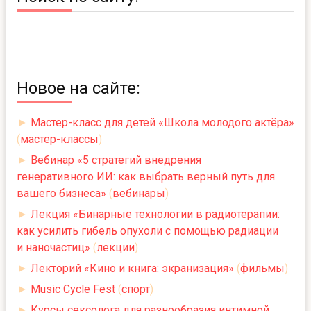
Новое на сайте:
►
Мастер-класс для детей «Школа молодого актёра»
(
мастер-классы
)
►
Вебинар «5 стратегий внедрения
генеративного ИИ: как выбрать верный путь для
вашего бизнеса»
(
вебинары
)
►
Лекция «Бинарные технологии в радиотерапии:
как усилить гибель опухоли с помощью радиации
и наночастиц»
(
лекции
)
►
Лекторий «Кино и книга: экранизация»
(
фильмы
)
►
Music Cycle Fest
(
спорт
)
►
Курсы сексолога для разнообразия интимной