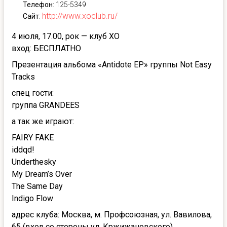
Телефон
: 125-5349
http://www.xoclub.ru/
Сайт
:
4 июля, 17.00, рок — клуб ХО
вход: БЕСПЛАТНО
Презентация альбома «Antidote EP» группы Not Easy
Tracks
спец гости:
группа GRANDEES
а так же играют:
FAIRY FAKE
iddqd!
Underthesky
My Dream’s Over
The Same Day
Indigo Flow
адрес клуба: Москва, м. Профсоюзная, ул. Вавилова,
65 (вход со стороны ул. Кржижановского)