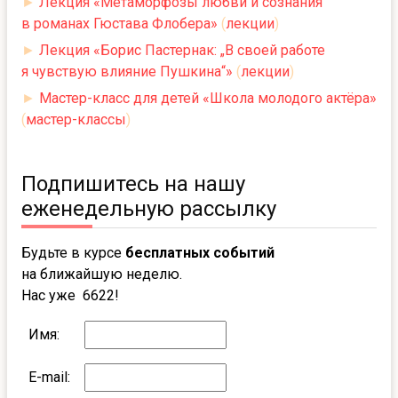
►
Лекция «Метаморфозы любви и сознания
в романах Гюстава Флобера»
(
лекции
)
►
Лекция «Борис Пастернак: „В своей работе
я чувствую влияние Пушкина“»
(
лекции
)
►
Мастер-класс для детей «Школа молодого актёра»
(
мастер-классы
)
Подпишитесь на нашу
еженедельную рассылку
Будьте в курсе
бесплатных событий
на ближайшую неделю.
Нас уже 6622!
Имя:
E-mail: