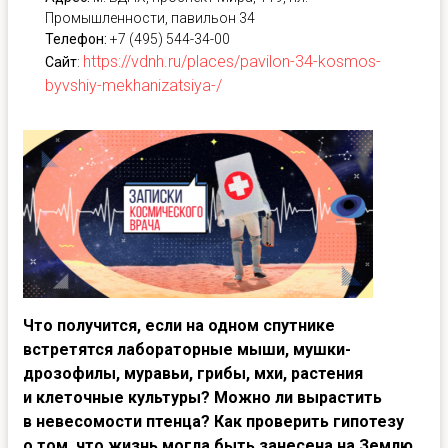
Промышленности, павильон 34
Телефон:
+7 (495) 544-34-00
https://vdnh.ru/places/pavilon-34-kosmos-
Сайт
:
byvshiy-mekhanizatsiya-/
Что получится, если на одном спутнике
встретятся лабораторные мыши, мушки-
дрозофилы, муравьи, грибы, мхи, растения
и клеточные культуры? Можно ли вырастить
в невесомости птенца? Как проверить гипотезу
о том, что жизнь могла быть занесена на Землю