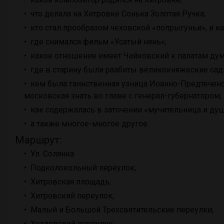
что делала на Хитровке Сонька Золотая Ручка;
кто стал прообразом чеховской «попрыгуньи», и к
где снимался фильм «Усатый нянь»;
какое отношение имеет Чайковский к палатам дум
где в старину были разбиты великокняжеские сад
кем была таинственная узница Иоанно-Предтеченс
московская знать во главе с генерал-губернатором;
как содержалась в заточении «мучительница и душ
а также многое-многое другое.
Маршрут:
Ул. Солянка
Подколокольный переулок;
Хитровская площадь;
Хитровский переулок,
Малый и Большой Трехсвятительские переулки;
Хохловский переулок.