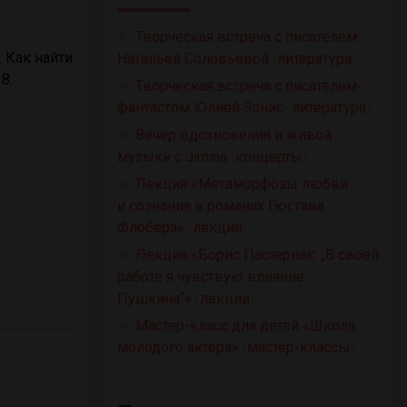
►
Творческая встреча с писателем
 Как найти:
Натальей Соловьевой
(
литература
)
8.
►
Творческая встреча с писателем-
фантастом Юлией Зонис
(
литература
)
►
Вечер вдохновения и живой
музыки с Jimina
(
концерты
)
►
Лекция «Метаморфозы любви
и сознания в романах Гюстава
Флобера»
(
лекции
)
►
Лекция «Борис Пастернак: „В своей
работе я чувствую влияние
Пушкина“»
(
лекции
)
►
Мастер-класс для детей «Школа
молодого актёра»
(
мастер-классы
)