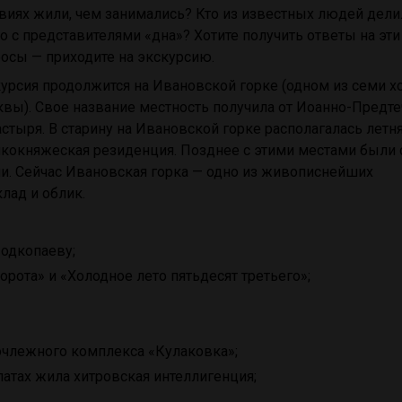
виях жили, чем занимались? Кто из известных людей дели
о с представителями «дна»? Хотите получить ответы на эти
осы — приходите на экскурсию.
урсия продолжится на Ивановской горке (одном из семи 
вы). Свое название местность получила от Иоанно-Предт
стыря. В старину на Ивановской горке располагалась летн
кокняжеская резиденция. Позднее с этими местами были
ии. Сейчас Ивановская горка — одно из живописнейших
лад и облик.
Подкопаеву;
рота» и «Холодное лето пятьдесят третьего»;
очлежного комплекса «Кулаковка»;
алатах жила хитровская интеллигенция;