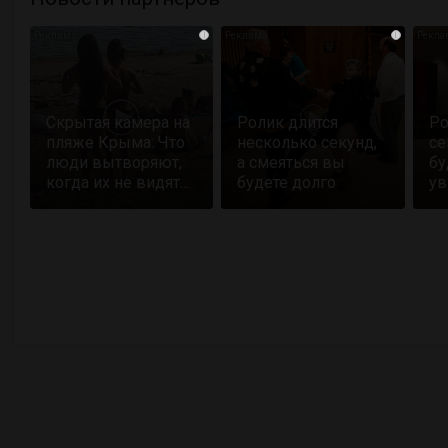
i
i
Скрытая камера на
Ролик длится
Ро
пляже Крыма: Что
несколько секунд,
се
люди вытворяют,
а смеяться вы
бу
когда их не видят...
будете долго
ув