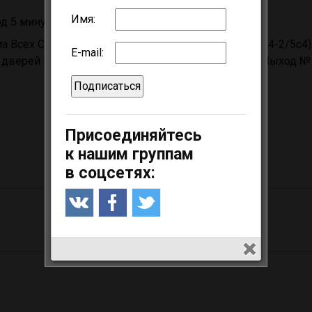
Имя:
од 5 минут пешком
 Всех Святых на Кулишках (Славянская площадь, 4-2/5с4).
E-mail:
х дверей прямо по длинному переходу, указатель «Выход № 
Присоединяйтесь
к нашим группам
в соцсетях: