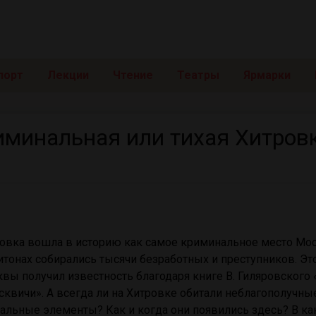
порт
Лекции
Чтение
Театры
Ярмарки
иминальная или тихая Хитров
овка вошла в историю как самое криминальное место Мос
итонах собирались тысячи безработных и преступников. Эт
вы получил известность благодаря книге В. Гиляровского
сквичи». А всегда ли на Хитровке обитали неблагополучны
альные элементы? Как и когда они появились здесь? В ка