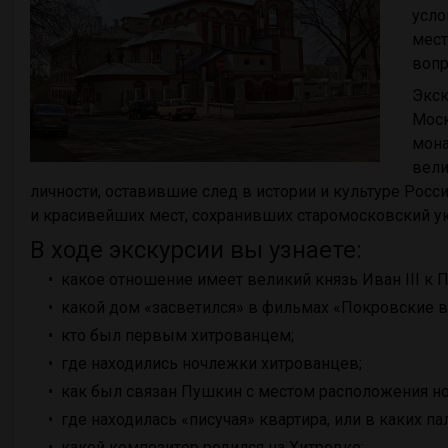
усло
мест
вопр
Экск
Моск
мона
вели
личности, оставившие след в истории и культуре Росс
и красивейших мест, сохранивших старомосковский ук
В ходе экскурсии вы узнаете:
какое отношение имеет великий князь Иван III к 
какой дом «засветился» в фильмах «Покровские во
кто был первым хитрованцем;
где находились ночлежки хитрованцев;
как был связан Пушкин с местом расположения н
где находилась «писучая» квартира, или в каких п
какой композитор родился на Хитровке;