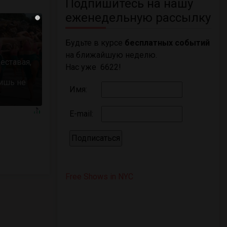
Подпишитесь на нашу
еженедельную рассылку
i
Будьте в курсе
бесплатных событий
на ближайшую неделю.
еставая,
Нас уже 6622!
ишь не
Имя:
E-mail:
Free Shows in NYC