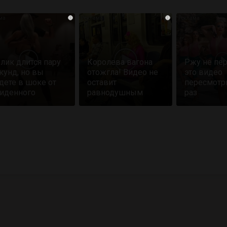
i
i
лик длится пару
Королева вагона
Ржу не пер
кунд, но вы
отожгла! Видео не
это видео
дете в шоке от
оставит
пересмотр
иденного
равнодушным
раз