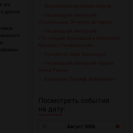
л это
►
Московская музейная неделя
 и другие
►
Пешеходная экскурсия
«Сокольники. От метро до парка»
холмов
►
Пешеходная экскурсия
еченского
«По улицам, бульварам и переулкам
яя
Москвы с Гиляровским»
 связаны
►
Лекция «О воде. Без воды»
►
Пешеходная экскурсия «Вдоль
речки Рачки»
►
Выставка «Триумф. Избранное»
Посмотреть события
на дату:
Август
2026