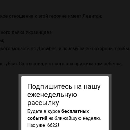
акое отношение к этой героине имеет Левитан;
ного дьяка Украинцева;
ы;
кого монастыря Досифея, и почему на ее похороны прибы
егубка» Салтыкова, и от кого она прижила там ребенка;
Подпишитесь на нашу
еженедельную
рассылку
Будьте в курсе
бесплатных
событий
на ближайшую неделю.
Нас уже 6622!