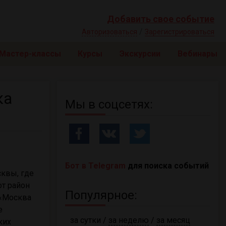
Добавить свое событие
/
Авторизоваться
Зарегистрироваться
Мастер-классы
Курсы
Экскурсии
Вебинары
ка
Мы в соцсетях:
Бот в Telegram
для поиска событий
квы, где
от район
Популярное:
 «Москва
е
за сутки
/
за неделю
/
за месяц
ких