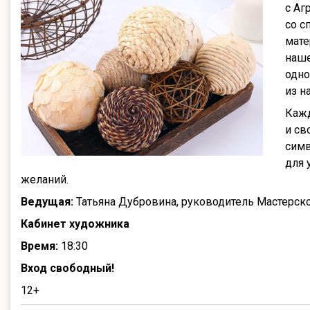
с Аг
со с
мате
наше
одно
из н
Кажд
и св
симв
для 
желаний.
Ведущая:
Татьяна Дубровина, руководитель Мастерск
Кабинет художника
Время:
18:30
Вход свободный!
12+