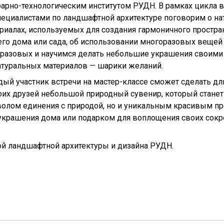
рарно-технологическим институтом РУДН. В рамках цикла в
пециалистами по ландшафтной архитектуре поговорим о н
риалах, используемых для создания гармоничного простра
го дома или сада, об использовании многоразовых вещей
разовых и научимся делать небольшие украшения своими
атуральных материалов — шарики желаний.
ый участник встречи на мастер-классе сможет сделать дл
оих друзей небольшой природный сувенир, который станет
олом единения с природой, но и уникальным красивым п
украшения дома или подарком для воплощения своих сок
ой ландшафтной архитектуры и дизайна РУДН.