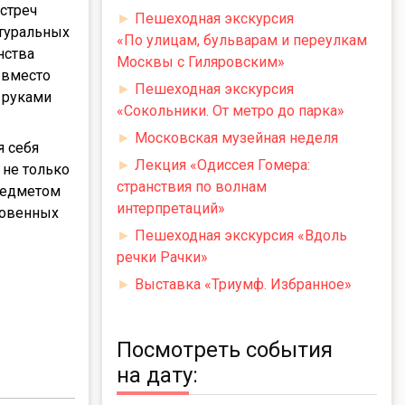
стреч
►
Пешеходная экскурсия
атуральных
«По улицам, бульварам и переулкам
нства
Москвы с Гиляровским»
 вместо
►
Пешеходная экскурсия
 руками
«Сокольники. От метро до парка»
►
Московская музейная неделя
я себя
►
Лекция «Одиссея Гомера:
 не только
странствия по волнам
редметом
интерпретаций»
ровенных
►
Пешеходная экскурсия «Вдоль
речки Рачки»
►
Выставка «Триумф. Избранное»
Посмотреть события
на дату: