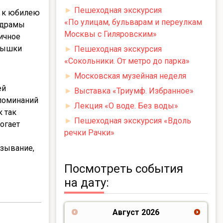
►
Пешеходная экскурсия
а к юбилею
«По улицам, бульварам и переулкам
а драмы
Москвы с Гиляровским»
личное
спышки
►
Пешеходная экскурсия
«Сокольники. От метро до парка»
►
Московская музейная неделя
ей
►
Выставка «Триумф. Избранное»
споминаний
►
Лекция «О воде. Без воды»
к так
►
Пешеходная экскурсия «Вдоль
могает
речки Рачки»
азывание,
Посмотреть события
на дату:
Август
2026