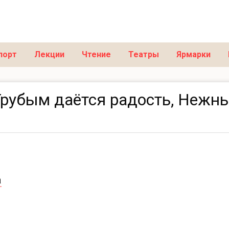
порт
Лекции
Чтение
Театры
Ярмарки
Грубым даётся радость, Нежн
а