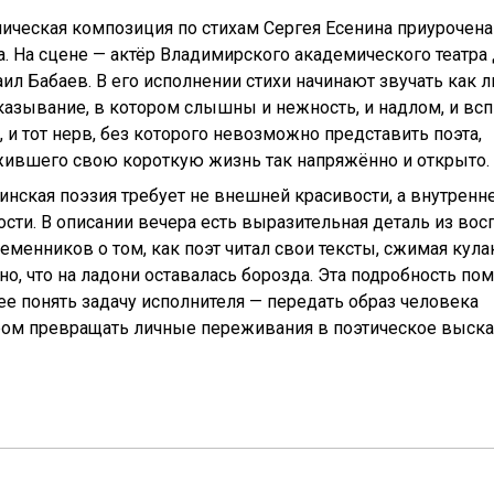
ическая композиция по стихам Сергея Есенина приурочен
а. На сцене — актёр Владимирского академического театр
ил Бабаев. В его исполнении стихи начинают звучать как 
азывание, в котором слышны и нежность, и надлом, и в
, и тот нерв, без которого невозможно представить поэта,
ившего свою короткую жизнь так напряжённо и открыто.
инская поэзия требует не внешней красивости, а внутренн
ости. В описании вечера есть выразительная деталь из во
еменников о том, как поэт читал свои тексты, сжимая кула
но, что на ладони оставалась борозда. Эта подробность по
ее понять задачу исполнителя — передать образ человека
ром превращать личные переживания в поэтическое выск