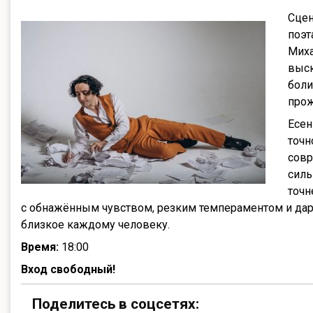
Сцен
поэт
Миха
выск
боли
прож
Есен
точн
совр
силь
точн
с обнажённым чувством, резким темпераментом и да
близкое каждому человеку.
Время:
18:00
Вход свободный!
Поделитесь в соцсетях: