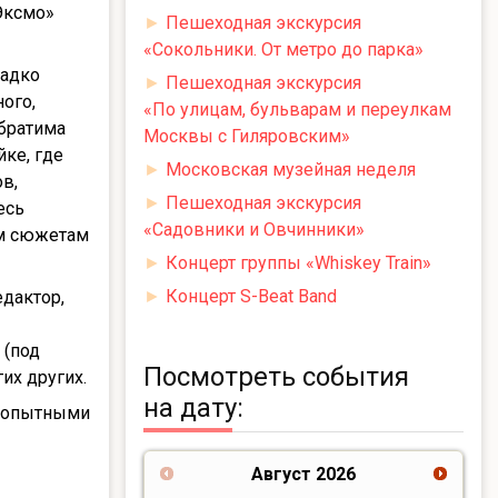
Эксмо»
►
Пешеходная экскурсия
«Сокольники. От метро до парка»
ладко
►
Пешеходная экскурсия
ого,
«По улицам, бульварам и переулкам
обратима
Москвы с Гиляровским»
йке, где
►
Московская музейная неделя
в,
►
Пешеходная экскурсия
есь
«Садовники и Овчинники»
им сюжетам
►
Концерт группы «Whiskey Train»
►
Концерт S-Beat Band
едактор,
 (под
Посмотреть события
их других.
на дату:
юбопытными
Август
2026