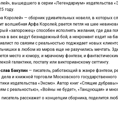
лей», вышедшего в серии «Легендариум» издательства «
25 году.
а Королей» — сборник удивительных новелл, в которых с
ит волшебная Арфа Королей, рвется петля на шее невиновн
арый «запорожец» способен исполнять желания, где два п
ека в век ведут безнадежный бой, а некромант ездит на ба
иалист по связям с реальностью поджидает новых клиенто
льчишки в любом из миров еще не разучились мечтать. Зд
ется место и юмору, и мрачному фэнтези, и фантастическ
лекой галактике, постапу или викторианскому сеттингу.
еслав Бакулин
— писатель, работающий в жанре фэнтези, р
го дела и книжной торговли Московского государственного
стики издательства «Эксмо». Автор книг «Спящие дубравы»
ям с реальностью», «Войны не будет», «Танцующая» и мног
а писатель расскажет о концепции сборника, поделится л