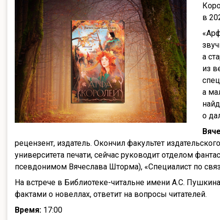
Коро
в 20
«Арф
звуч
а ст
из в
спец
а ма
найд
о да
Вяч
рецензент, издатель. Окончил факультет издательско
университета печати, сейчас руководит отделом фанта
псевдонимом Вячеслава Шторма), «Специалист по связ
На встрече в Библиотеке-читальне имени А.С. Пушкин
фактами о новеллах, ответит на вопросы читателей.
Время:
17:00