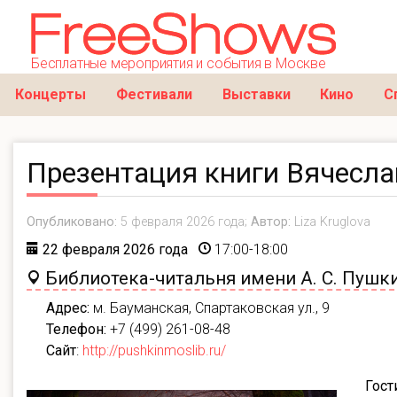
Бесплатные мероприятия и события в Москве
Концерты
Фестивали
Выставки
Кино
С
Презентация книги Вячесла
Опубликовано:
5 февраля 2026 года;
Автор:
Liza Kruglova
22 февраля 2026 года
17:00-18:00
Библиотека-читальня имени А. С. Пушк
Адрес:
м. Бауманская,
Спартаковская ул., 9
Телефон:
+7 (499) 261-08-48
Сайт
:
http://pushkinmoslib.ru/
Гост