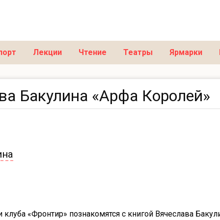
порт
Лекции
Чтение
Театры
Ярмарки
ва Бакулина «Арфа Королей»
ина
и клуба «Фронтир» познакомятся с книгой Вячеслава Бакул