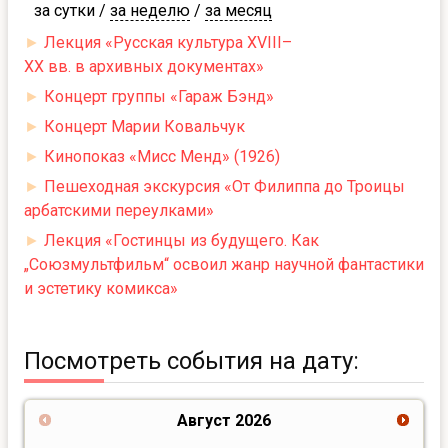
за сутки
/
за неделю
/
за месяц
►
Лекция «Русская культура XVIII–
XX вв. в архивных документах»
►
Концерт группы «Гараж Бэнд»
►
Концерт Марии Ковальчук
►
Кинопоказ «Мисс Менд» (1926)
►
Пешеходная экскурсия «От Филиппа до Троицы
арбатскими переулками»
►
Лекция «Гостинцы из будущего. Как
„Союзмультфильм“ освоил жанр научной фантастики
и эстетику комикса»
Посмотреть события на дату:
Август
2026