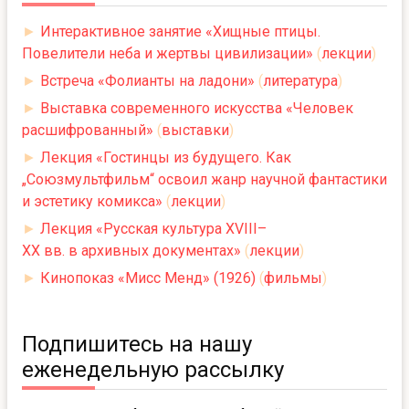
►
Интерактивное занятие «Хищные птицы.
Повелители неба и жертвы цивилизации»
(
лекции
)
►
Встреча «Фолианты на ладони»
(
литература
)
►
Выставка современного искусства «Человек
расшифрованный»
(
выставки
)
►
Лекция «Гостинцы из будущего. Как
„Союзмультфильм“ освоил жанр научной фантастики
и эстетику комикса»
(
лекции
)
►
Лекция «Русская культура XVIII–
XX вв. в архивных документах»
(
лекции
)
►
Кинопоказ «Мисс Менд» (1926)
(
фильмы
)
Подпишитесь на нашу
еженедельную рассылку