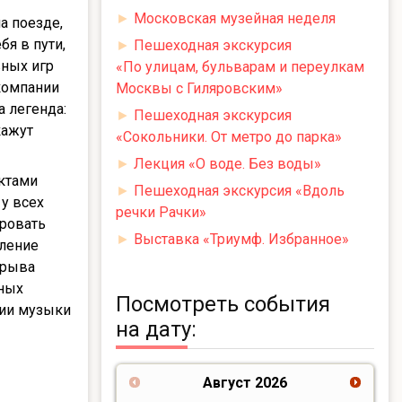
►
Московская музейная неделя
а поезде,
я в пути,
►
Пешеходная экскурсия
вных игр
«По улицам, бульварам и переулкам
 компании
Москвы с Гиляровским»
 легенда:
►
Пешеходная экскурсия
кажут
«Сокольники. От метро до парка»
►
Лекция «О воде. Без воды»
ктами
►
Пешеходная экскурсия «Вдоль
 у всех
речки Рачки»
ировать
►
Выставка «Триумф. Избранное»
ление
зрыва
нных
Посмотреть события
ции музыки
на дату:
Август
2026