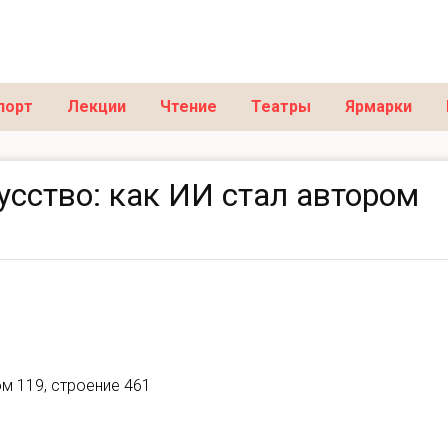
порт
Лекции
Чтение
Театры
Ярмарки
усство: как ИИ стал автором
ом 119, строение 461