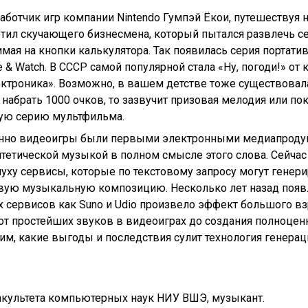
аботчик игр компании Nintendo Гумпэй Ёкои, путешествуя н
тил скучающего бизнесмена, который пытался развлечь себ
мая на кнопки калькулятора. Так появилась серия портати
 & Watch. В СССР самой популярной стала «Ну, погоди!» от
ктроника». Возможно, в вашем детстве тоже существовала
 набрать 1000 очков, то зазвучит призовая мелодия или по
ую серию мультфильма.
нно видеоигры были первыми электронными медиапроду
нтетической музыкой в полном смысле этого слова. Сейчас
луху сервисы, которые по текстовому запросу могут генер
вую музыкальную композицию. Несколько лет назад появ
х сервисов как Suno и Udio произвело эффект большого в
 от простейших звуков в видеоиграх до создания полноце
им, какие выгоды и последствия сулит технология генера
акультета компьютерных наук НИУ ВШЭ, музыкант.