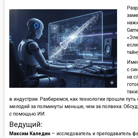
Разр
заме
нажи
Game
«Эле
если
тайн
Име
с си
на с
гото
таки
в индустрии. Разберемся, как технологии прошли путь
мелодий за полминуты меньше, чем за полвека. Обсуд
с помощью ИИ.
Ведущий:
Максим Каледин
— исследователь и преподаватель ф