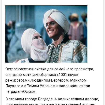
Остросюжетная сказка для семейного просмотра,
снятая по мотивам сборника «1001 ночь»
режиссерами Людвигом Бергером, Майклом
Пауэллом и Тимом Уэланом и завоевавшая три
награды «Оскар».
В славном городе Багдаде, в великолепном дворце,
в атмосфере роскоши и неги жил молодой король