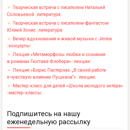
►
Творческая встреча с писателем Натальей
Соловьевой
(
литература
)
►
Творческая встреча с писателем-фантастом
Юлией Зонис
(
литература
)
►
Вечер вдохновения и живой музыки с Jimina
(
концерты
)
►
Лекция «Метаморфозы любви и сознания
в романах Гюстава Флобера»
(
лекции
)
►
Лекция «Борис Пастернак: „В своей работе
я чувствую влияние Пушкина“»
(
лекции
)
►
Мастер-класс для детей «Школа молодого актёра»
(
мастер-классы
)
Подпишитесь на нашу
еженедельную рассылку