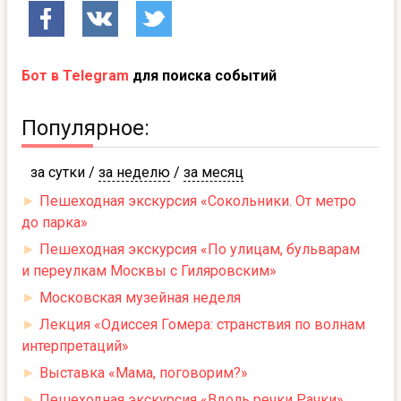
Бот в Telegram
для поиска событий
Популярное:
за сутки
/
за неделю
/
за месяц
►
Пешеходная экскурсия «Сокольники. От метро
до парка»
►
Пешеходная экскурсия «По улицам, бульварам
и переулкам Москвы с Гиляровским»
►
Московская музейная неделя
►
Лекция «Одиссея Гомера: странствия по волнам
интерпретаций»
►
Выставка «Мама, поговорим?»
►
Пешеходная экскурсия «Вдоль речки Рачки»