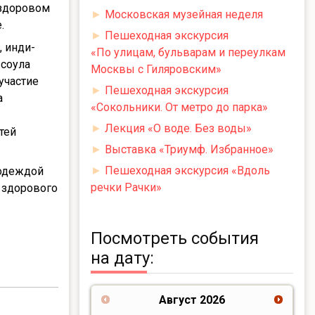
 здоровом
►
Московская музейная неделя
.
►
Пешеходная экскурсия
 инди-
«По улицам, бульварам и переулкам
-соула
Москвы с Гиляровским»
 участие
►
Пешеходная экскурсия
а
«Сокольники. От метро до парка»
►
Лекция «О воде. Без воды»
тей
►
Выставка «Триумф. Избранное»
►
Пешеходная экскурсия «Вдоль
 одеждой
речки Рачки»
я здорового
Посмотреть события
на дату:
Август
2026