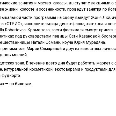
тические занятия и мастер-классы, выступят с лекциями о
зе жизни, красоте и осознанности, проведут занятия по йоге
зыкальной части программы на сцену выйдут Женя Любич,
па «СТРИО», исполнительница диско-фанка, хип-хопа и нео
lla Robertovna. Кроме того, гости фестиваля смогут принять
актиках под руководством певицы Сати Казановой, блогер
тешественницы Натали Османн, коуча Юрия Мурадяна,
принимателя Марии Самариной и других известных личнос
деров мнений.
етская зона. В течение всего дня будет работать маркет с
н, натуральной косметикой, экотоварами и продуктами дл
 фудкорте.
ах — по билетам.