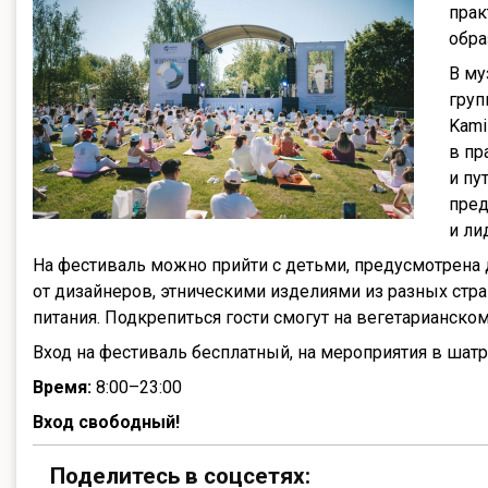
прак
обра
В му
груп
Kami
в пр
и пу
пред
и ли
На фестиваль можно прийти с детьми, предусмотрена д
от дизайнеров, этническими изделиями из разных стра
питания. Подкрепиться гости смогут на вегетарианском
Вход на фестиваль бесплатный, на мероприятия в шатр
Время:
8:00–23:00
Вход свободный!
Поделитесь в соцсетях: