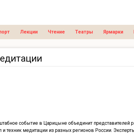
порт
Лекции
Чтение
Театры
Ярмарки
медитации
табное событие в Царицыне объединит представителей 
 и техник медитации из разных регионов России. Эксперт